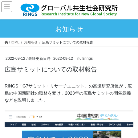
コ
ナ
ン
ビ
テ
ゲ
ン
ー
お知らせ
ツ
シ
へ
ョ
ス
ン
HOME
お知らせ
広島サミットについての取材報告
キ
に
ッ
移
2022-09-12
/ 最終更新日時 :
2022-09-12
nufsrings
プ
動
広島サミットについての取材報告
RINGS「G7サミット・リサーチユニット」の高瀬研究所長が，広
島の中国新聞社の取材を受け，2023年の広島サミットの開催意義
などを説明しました。