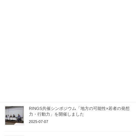
最近の投稿
今年も留学生たちが外国語絵本の読み聞かせをしまし
た！
2025-12-12
イベント：シンポジウム「いい会社の見抜き方～稼ぐ力×組織力か
ら考える～」開催のお知らせ（2025年12月10日）
2025-12-04
英語絵本の読み聞かせイベントを名古屋外国語大学図
書館で開催しました
2025-07-30
RINGS共催シンポジウム「地方の可能性×若者の発想
力・行動力」を開催しました
2025-07-07